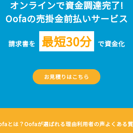
オンラインで資金調達完了!
Oofaの売掛金前払いサービス
最短30分
請求書を
で資金化
お見積りはこちら
ofaとは？
Oofaが選ばれる理由
利用者の声
よくある